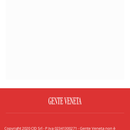
FACEBOOK
TWITTER
FLICKR
YOUTUBE
RSS
Copyright 2020 CID Srl - P.Iva 02341300271 - Gente Veneta non è