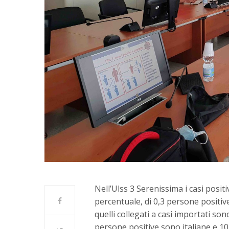
Nell’Ulss 3 Serenissima i casi positi
percentuale, di 0,3 persone positive
quelli collegati a casi importati sono
persone positive sono italiane e 10