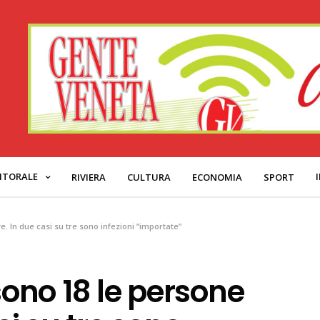
ITORALE
RIVIERA
CULTURA
ECONOMIA
SPORT
ve. In due casi su tre sono infezioni “importate”
sono 18 le persone