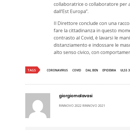
collaboratrice o collaboratore per a
dall’Est Europa”.
Il Direttore conclude con una racc
fare la cittadinanza in questo mom
contrasto al Covid, è lavarsi le man
distanziamento e indossare le masch
alto senso civico, con comportament
TAGS
CORONAVIRUS
COVID
DAL BEN
EPIDEMIA
ULSS 3
giorgiomalavasi
RINNOVO 2022 RINNOVO 2021