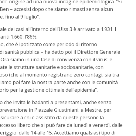
ando origine ad una nuova indagine epidemiologica. “Si
l Ben – accesisi dopo che siamo rimasti senza alcun
 fino al 9 luglio”.
ale dei casi all’interno dell’Ulss 3 è arrivato a 1.931. I
ariti 1.660, l’86%.
o, che è ipotizzato come periodo di ritorno
di sanità pubblica – ha detto poi il Direttore Generale
. Ora siamo in una fase di convivenza con il virus: è
te le strutture sanitarie e sociosanitarie, con
iposo (che al momento registrano zero contagi, sia tra
ogliamo poi fare la nostra parte anche con le comunità
orio per la gestione ottimale dell’epidemia”.
to che invita le badanti a presentarsi, anche senza
revenzione in Piazzale Giustiniani, a Mestre, per
sicurare a chi è assistito da queste persone la
ccesso libero che si può fare da lunedì a venerdì, dalle
eriggio, dalle 14 alle 15. Accettiamo qualsiasi tipo di