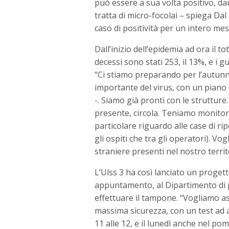
può essere a sua volta positivo, d
tratta di micro-focolai – spiega Da
caso di positività per un intero mese,
Dall’inizio dell’epidemia ad ora il tot
decessi sono stati 253, il 13%, e i gu
“Ci stiamo preparando per l’autunn
importante del virus, con un piano 
-. Siamo già pronti con le strutture
presente, circola. Teniamo monitora
particolare riguardo alle case di r
gli ospiti che tra gli operatori). V
straniere presenti nel nostro territ
L’Ulss 3 ha così lanciato un proget
appuntamento, al Dipartimento di p
effettuare il tampone. “Vogliamo as
massima sicurezza, con un test ad a
11 alle 12, e il lunedì anche nel pom