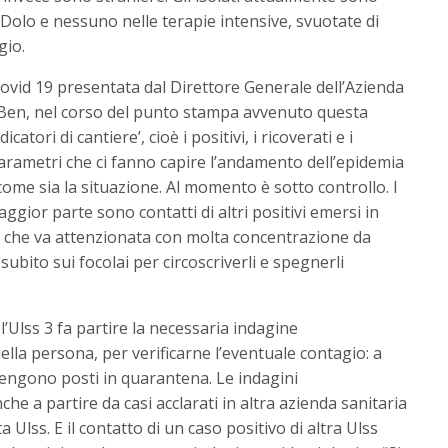
 a Dolo e nessuno nelle terapie intensive, svuotate di
gio.
Covid 19 presentata dal Direttore Generale dell’Azienda
 Ben, nel corso del punto stampa avvenuto questa
catori di cantiere’, cioè i positivi, i ricoverati e i
 parametri che ci fanno capire l’andamento dell’epidemia
i come sia la situazione. Al momento è sotto controllo. I
maggior parte sono contatti di altri positivi emersi in
e che va attenzionata con molta concentrazione da
ubito sui focolai per circoscriverli e spegnerli
’Ulss 3 fa partire la necessaria indagine
della persona, per verificarne l’eventuale contagio: a
 vengono posti in quarantena. Le indagini
e a partire da casi acclarati in altra azienda sanitaria
 Ulss. E il contatto di un caso positivo di altra Ulss