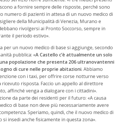
escono a fornire sempre delle risposte, perché sono
ato numero di pazienti in attesa di un nuovo medico di
sigliere della Municipalità di Venezia, Murano e
i debbano rivolgersi ai Pronto Soccorso, sempre in
ante il periodo estivo».
tesa per un nuovo medico di base si aggiunge, secondo
 sanità pubblica: «
A Castello c’è attualmente un solo
di una popolazione che presenta 206 ultranovantenni
ogno di cure nelle proprie abitazioni
. Abbiamo
venzione con i taxi, per offrire corse notturne verso
icevuto risposta. Faccio un appello al direttore
o, affinché venga a dialogare con i cittadini».
one da parte dei residenti per il futuro: «A causa
n medico di base non deve più necessariamente avere
 competenza. Speriamo, quindi, che il nuovo medico di
 si insedi anche fisicamente in questa zona».