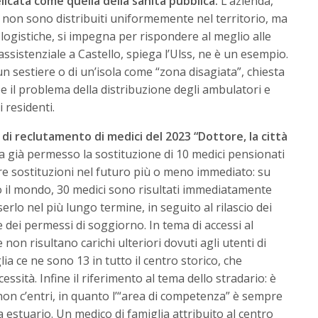
icata come quella della sanità pubblica.
L’azienda,
 non sono distribuiti uniformemente nel territorio, ma
 logistiche, si impegna per rispondere al meglio alle
 assistenziale a Castello, spiega l’Ulss, ne è un esempio.
n sestiere o di un’isola come “zona disagiata”, chiesta
be il problema della distribuzione degli ambulatori e
 residenti.
i reclutamento di medici del 2023 “Dottore, la città
a già permesso la sostituzione di 10 medici pensionati
ltre sostituzioni nel futuro più o meno immediato: su
 il mondo, 30 medici sono risultati immediatamente
serlo nel più lungo termine, in seguito al rilascio dei
 e dei permessi di soggiorno. In tema di accessi al
 non risultano carichi ulteriori dovuti agli utenti di
glia ce ne sono 13 in tutto il centro storico, che
cessità. Infine il riferimento al tema dello stradario: è
on c’entri, in quanto l’“area di competenza” è sempre
a estuario. Un medico di famiglia attribuito al centro