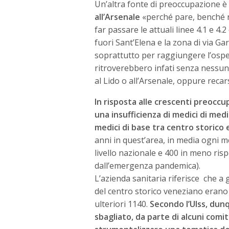
Un’altra fonte di preoccupazione è 
all’Arsenale
«perché pare, benché no
far passare le attuali linee 4.1 e 4
fuori Sant’Elena e la zona di via Ga
soprattutto per raggiungere l’ospeda
ritroverebbero infati senza nessun
al Lido o all’Arsenale, oppure recars
In risposta alle crescenti preoccu
una insufficienza di medici di medi
medici di base tra centro storico e
anni in quest’area, in media ogni 
livello nazionale e 400 in meno risp
dall’emergenza pandemica).
L’azienda sanitaria riferisce che a g
del centro storico veneziano erano 
ulteriori 1140.
Secondo l’Ulss, dunq
sbagliato, da parte di alcuni comit