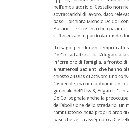
nell’ambulatorio di Castello non ri
sovraccarichi di lavoro, dato l’elev
base – dichiara Michele De Col, con
Burano – e si rischia che i pazient
sofferenza e in particolar modo dur
Il disagio per i lunghi tempi di at
De Col, ad altre criticità legate alla
infermiere di famiglia, a fronte 
e numerosi pazienti che hanno bis
chiesto all’Ulss di attivare una con
l’ospedale, ma non abbiamo ancora r
generale dell’Ulss 3, Edgardo Contat
De Col segnala anche la preoccupazi
dell’abolizione dello stradario, u
l’ambulatorio nella propria area di
base che verrà assegnato a Castello