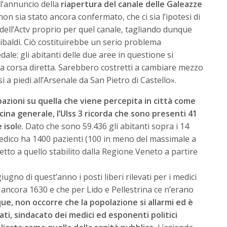
l’annuncio della
riapertura del canale delle Galeazze
n sia stato ancora confermato, che ci sia l’ipotesi di
.2 dell’Actv proprio per quel canale, tagliando dunque
ribaldi. Ciò costituirebbe un serio problema
le: gli abitanti delle due aree in questione si
a corsa diretta. Sarebbero costretti a cambiare mezzo
i a piedi all’Arsenale da San Pietro di Castello».
pazioni su quella che viene percepita in città come
cina generale, l’Ulss 3 ricorda che sono presenti 41
 isol
e. Dato che sono 59.436 gli abitanti sopra i 14
medico ha 1400 pazienti (100 in meno del massimale a
etto a quello stabilito dalla Regione Veneto a partire
iugno di quest’anno i posti liberi rilevati per i medici
ancora 1630 e che per Lido e Pellestrina ce n’erano
ue, non occorre che la popolazione si allarmi ed è
ati, sindacato dei medici ed esponenti politici