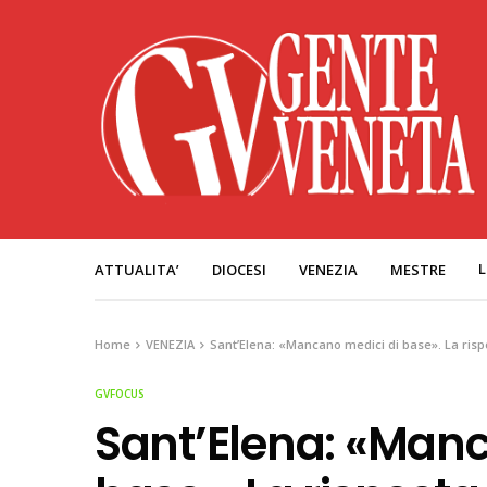
L
ATTUALITA’
DIOCESI
VENEZIA
MESTRE
Home
VENEZIA
Sant’Elena: «Mancano medici di base». La rispo
GVFOCUS
Sant’Elena: «Manc