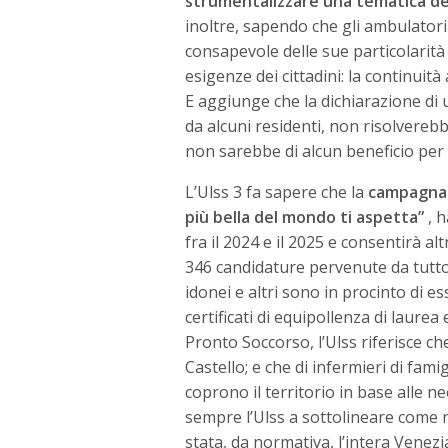
strumentalizzare una tematica del
inoltre, sapendo che gli ambulatori
consapevole delle sue particolarità
esigenze dei cittadini: la continuità
E aggiunge che la dichiarazione di u
da alcuni residenti, non risolvereb
non sarebbe di alcun beneficio per i
L’Ulss 3 fa sapere che la
campagna d
più bella del mondo ti aspetta”
, h
fra il 2024 e il 2025 e consentirà a
346 candidature pervenute da tutto
idonei e altri sono in procinto di es
certificati di equipollenza di laurea
Pronto Soccorso, l’Ulss riferisce che
Castello; e che di infermieri di fami
coprono il territorio in base alle ne
sempre l’Ulss a sottolineare come n
stata, da normativa, l’intera Venezi