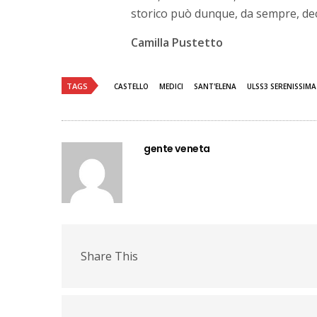
storico può dunque, da sempre, deci
Camilla Pustetto
TAGS
CASTELLO
MEDICI
SANT'ELENA
ULSS3 SERENISSIMA
gente veneta
Share This