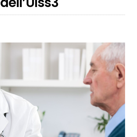
 dell’Ulss3