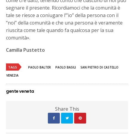
come ci è dato, tenendo conto che ciascuno di noi può
segnare il presente. Ricordiamoci che la comunità è
tale se riesce a coniugare l’”io” della persona con il
“noi” della comunità e che una persona è veramente
riuscita come tale quando fa qualcosa per la sua
comunità».
Camilla Pustetto
TAGS
PAOLO BALTER
PAOLO BASILI
SAN PIETRO DI CASTELLO
VENEZIA
gente veneta
Share This