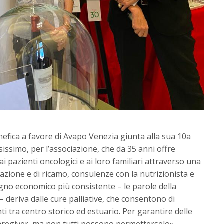
nefica a favore di Avapo Venezia giunta alla sua 10a
ssimo, per l’associazione, che da 35 anni offre
i pazienti oncologici e ai loro familiari attraverso una
litazione e di ricamo, consulenze con la nutrizionista e
egno economico più consistente – le parole della
 deriva dalle cure palliative, che consentono di
i tra centro storico ed estuario. Per garantire delle
caregiver, ma non tutti possono permetterselo».