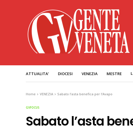
L
ATTUALITA’
DIOCESI
VENEZIA
MESTRE
Home
VENEZIA
Sabato l’asta benefica per l’Avapo
GVFOCUS
Sabato l’asta ben