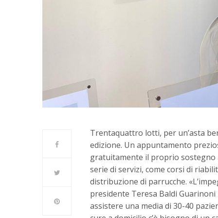
Trentaquattro lotti, per un’asta be
edizione. Un appuntamento preziosi
gratuitamente il proprio sostegno a
serie di servizi, come corsi di riabi
distribuzione di parrucche. «L’imp
presidente Teresa Baldi Guarinoni –
assistere una media di 30-40 pazient
cure a domicilio c’è bisogno di un 