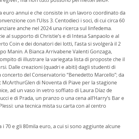
la euro annui e che consiste in un lavoro coordinato da
venzione con l’Ulss 3. Centodieci i soci, di cui circa 60
inanziare anche nel 2024 una ricerca sul linfedema.
 al supporto di Christie’s e di Intesa Sanpaolo e al
 Coin e dei donatori dei lotti, l’asta si svolgerà il 2
 campo Manin. A Bianca Arrivabene Valenti Gonzaga,
compito di illustrare la variegata lista di proposte che il
i. Dalle creazioni (quadri e abiti) dagli studenti di
un concerto del Conservatorio “Benedetto Marcello”; da
 McArthurGlen di Noventa di Piave per la stagione
ice, ad un vaso in vetro soffiato di Laura Díaz de
ucci e di Prada, un pranzo o una cena all’Harry’s Bar e
lessi: una tecnica mista su carta con al centro
a i 70 e gli 80mila euro, a cui si sono aggiunte alcune