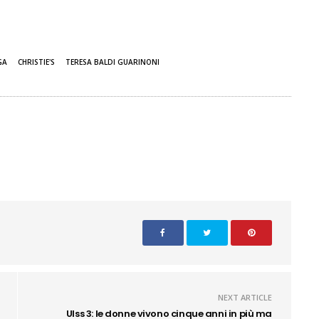
GA
CHRISTIE'S
TERESA BALDI GUARINONI
NEXT ARTICLE
Ulss 3: le donne vivono cinque anni in più ma