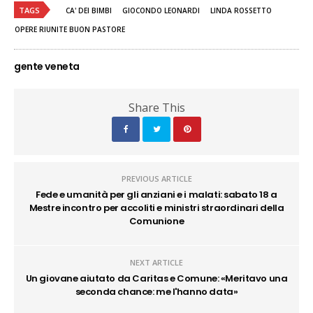
TAGS
CA' DEI BIMBI
GIOCONDO LEONARDI
LINDA ROSSETTO
OPERE RIUNITE BUON PASTORE
gente veneta
Share This
PREVIOUS ARTICLE
Fede e umanità per gli anziani e i malati: sabato 18 a
Mestre incontro per accoliti e ministri straordinari della
Comunione
NEXT ARTICLE
Un giovane aiutato da Caritas e Comune: «Meritavo una
seconda chance: me l'hanno data»