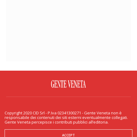
FACEBOOK
TWITTER
FLICKR
YOUTUBE
RSS
Copyright 2020 CID Srl - P.Iva 02341300271 - Gente Veneta non è
PRIVACY & COOKIE
responsabile dei contenuti dei siti esterni eventualmente collegati.
Gente Veneta percepisce i contributi pubblici all’editoria.
Copyright 2020 CID Srl - P.Iva 02341300271 - Gente Veneta non è responsabile
dei contenuti dei siti esterni eventualmente collegati. Gente Veneta percepisce
i contributi pubblici all’editoria.
ACCEPT