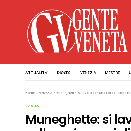
L
ATTUALITA’
DIOCESI
VENEZIA
MESTRE
Home
VENEZIA
Muneghette: si lavora per una collocazione mig
GVFOCUS
Muneghette: si la