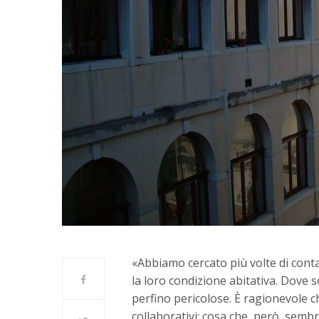
«Abbiamo cercato più volte di contat
la loro condizione abitativa. Dove 
perfino pericolose. È ragionevole c
collaborativi; cosa che, però, semb