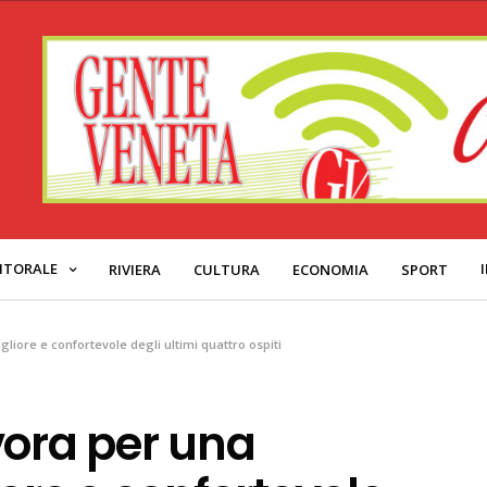
ITORALE
RIVIERA
CULTURA
ECONOMIA
SPORT
liore e confortevole degli ultimi quattro ospiti
vora per una