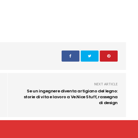
NEXT ARTICLE
Se un ingegnere diventa artigiano del legno:
storie di vita e lavoro a Ve.Nice Stuff, rassegna
di design