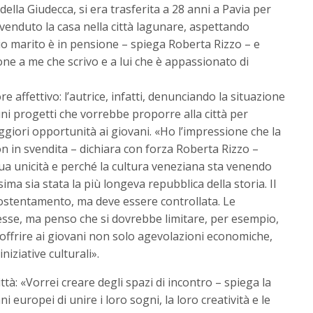
a della Giudecca, si era trasferita a 28 anni a Pavia per
venduto la casa nella città lagunare, aspettando
io marito è in pensione – spiega Roberta Rizzo – e
one a me che scrivo e a lui che è appassionato di
e affettivo: l’autrice, infatti, denunciando la situazione
uni progetti che vorrebbe proporre alla città per
giori opportunità ai giovani. «Ho l’impressione che la
on in svendita – dichiara con forza Roberta Rizzo –
ua unicità e perché la cultura veneziana sta venendo
ma sia stata la più longeva repubblica della storia. Il
ostentamento, ma deve essere controllata. Le
sse, ma penso che si dovrebbe limitare, per esempio,
offrire ai giovani non solo agevolazioni economiche,
iziative culturali».
ittà: «Vorrei creare degli spazi di incontro – spiega la
i europei di unire i loro sogni, la loro creatività e le