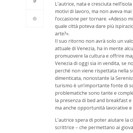
L’autrice, nata e cresciuta nell’isol
motivi di lavoro, ma non aveva mai 
l’occasione per tornare. «Adesso m
quale città poteva dare più ispirazi
arte?».
Il suo ritorno non avrà solo un valor
attuale di Venezia, ha in mente alc
promuovere la cultura e offrire mag
Venezia di oggi sia in vendita, se n
perché non viene rispettata nella s
dimenticata, nonostante la Serenissi
turismo è un’importante fonte di s
problematiche sono tante e comple
la presenza di bed and breakfast e 
ma anche opportunità lavorative e in
L’autrice spera di poter aiutare la c
scrittrice – che permettano ai giovan