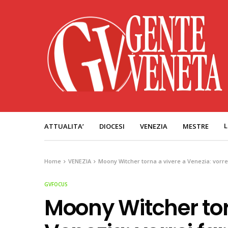
L
ATTUALITA’
DIOCESI
VENEZIA
MESTRE
Home
VENEZIA
Moony Witcher torna a vivere a Venezia: vorrei
GVFOCUS
Moony Witcher tor