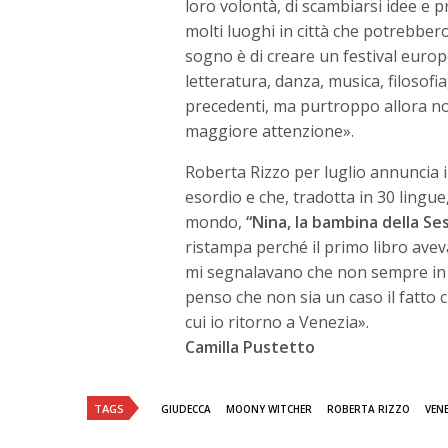
loro volontà, di scambiarsi idee e p
molti luoghi in città che potrebbero
sogno è di creare un festival europe
letteratura, danza, musica, filosofi
precedenti, ma purtroppo allora no
maggiore attenzione».
Roberta Rizzo per luglio annuncia in
esordio e che, tradotta in 30 lingue
mondo,
“Nina, la bambina della Se
ristampa perché il primo libro avev
mi segnalavano che non sempre in lib
penso che non sia un caso il fatto
cui io ritorno a Venezia».
Camilla Pustetto
TAGS
GIUDECCA
MOONY WITCHER
ROBERTA RIZZO
VEN