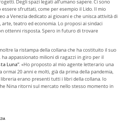
rogetti. Degli spazi legati all’umano sapere. Ci sono
 essere sfruttati, come per esempio il Lido. Il mio
o a Venezia dedicato ai giovani e che unisca attività di
a, arte, teatro ed economia. Lo proposi ai sindaci
n ottenni risposta. Spero in futuro di trovare
oltre la ristampa della collana che ha costituito il suo
, ha appassionato milioni di ragazzi in giro per il
sta Luna”
. «Ho proposto al mio agente letterario una
a ormai 20 anni e molti, già da prima della pandemia,
reria erano presenti tutti i libri della collana. Io
 che Nina ritorni sul mercato nello stesso momento in
EZIA