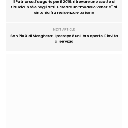
Il Patriarca, l'augurio per il 2019: ritrovare uno scatto di
fiducia in sé e negli altri. E creare un “modello Venezia" di
sintonia fra residenza e turismo
NEXT ARTICLE
San Pio X di Marghera: il presepe è un libro aperto. E invita
al servizio