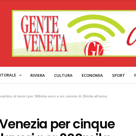
ITORALE
RIVIERA
CULTURA
ECONOMIA
SPORT
 cambio di lavori per 300mila euro e un canone di 25mila all’anno
 Venezia per cinque