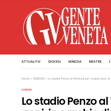
L
ATTUALITA’
DIOCESI
VENEZIA
MESTRE
Home
VENEZIA
Lo stadio Penzo al Venezia per cinque anni, in
GVNEWS
Lo stadio Penzo al