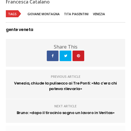
Francesca Catalano
TAGS
GIOVANE MONTAGNA
TITA PIASENTINI
VENEZIA
gente veneta
Share This
PREVIOUS ARTICLE
Venezia, chiude la pulisecco ai Tre Ponti: «Ma c’era chi
poteva rilevarla»
NEXT ARTICLE
Bruno: «dopo il tirocinio sogno un lavoro in Veritas»