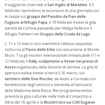
il soggiorno invernale a
San Vigilio di Marebbe
. Il 5
febbraio riprendono le escursioni di una giornata con
le ciaspe sul
gruppo del Pasubio da Pian delle
Fugazze al Rifugio Papa
, il 19 febbraio invece la gita
partirà da Cortina passando per Malga Federa e il
Rifugio Palmieri nel
Gruppo della Croda da Lago
.
L’ 11 e 12 marzo non mancherà l’attesa ciaspolata
notturna al
Passo delle Erbe
con escursione al Monte
Muro. Tra gli incontri intersezionali immancabile l’11 e
12 febbraio il
Rally scialpinismo a Vetan nei pressi di
Aosta
organizzato dalla Sezione di Genova. La gita di
apertura estiva invece si terrà il 26 marzo, sul
sentiero delle Due Rocche
, da Asolo a Cornuda con
benedizione degli attrezzi e merenda al Santuario
della Madonna della Rocca. Nel programma estivo
prevista la gita culturale nelle Valli di Comacchio e
Adria del 16 aprile e la
Biciclettata sui Colli Euganei