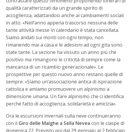
contrastare questo fenomeno proponendo itinerari di
qualità caratterizzati da un grande spirito di
accoglienza, adattandosi anche ai cambiamenti sociali
in atto. «Nell’anno appena trascorso nessuna delle
tante attività messe in calendario è stata cancellata.
Siamo andati sui monti con ogni tempo, non
rimanendo mai a casa e le adesioni ad ogni gita sono
state tante. La sezione ha vissuto un anno più che
positivo ma rimangono le criticità di sempre come la
mancanza di un ricambio generazionale». Le
prospettive per questo nuovo anno restano quelle di
sempre: «Siamo un’associazione antica di ispirazione
cattolica e amiamo promuovere un alpinismo a
dimensione umana. Un fare alpinismo che ci identifica
perché fatto di accoglienza, solidarietà e amicizia».
Ora le escursioni invernali sulla neve continueranno
con il
Giro delle Malghe a Sella Nevea
con le ciaspe di
domenica 22. Previsto poi dal 29 gennaio al 2 febbraio