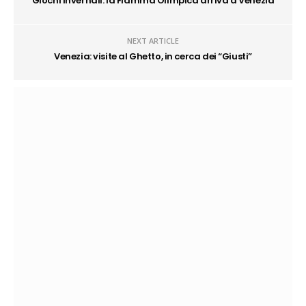
Giochi invernali: la Fiamma Olimpica arriva a Venezia
NEXT ARTICLE
Venezia: visite al Ghetto, in cerca dei “Giusti”