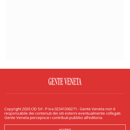
FACEBOOK
TWITTER
FLICKR
YOUTUBE
RSS
Copyright 2020 CID Srl - P.Iva 02341300271 - Gente Veneta non è
PRIVACY & COOKIE
responsabile dei contenuti dei siti esterni eventualmente collegati.
Gente Veneta percepisce i contributi pubblici all’editoria.
Copyright 2020 CID Srl - P.Iva 02341300271 - Gente Veneta non è responsabile
dei contenuti dei siti esterni eventualmente collegati. Gente Veneta percepisce
i contributi pubblici all’editoria.
ACCEPT