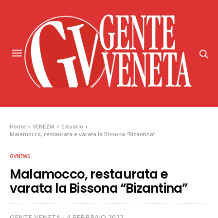
Home
VENEZIA
Estuario
Malamocco, restaurata e varata la Bissona “Bizantina”
GVNEWS
Malamocco, restaurata e
varata la Bissona “Bizantina”
GENTE VENETA
4 FEBBRAIO 2022