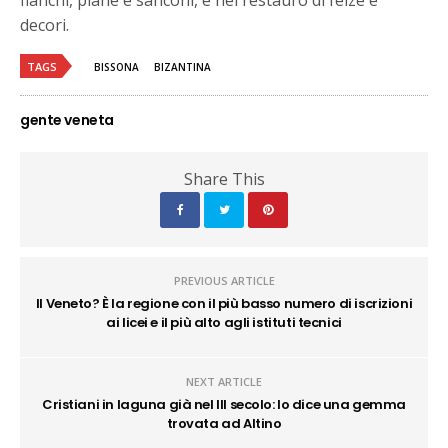
fianchi, piane e sanconi, e nel restauro di felze e
decori.
TAGS
BISSONA
BIZANTINA
gente veneta
Share This
PREVIOUS ARTICLE
Il Veneto? È la regione con il più basso numero di iscrizioni
ai licei e il più alto agli istituti tecnici
NEXT ARTICLE
Cristiani in laguna già nel III secolo: lo dice una gemma
trovata ad Altino