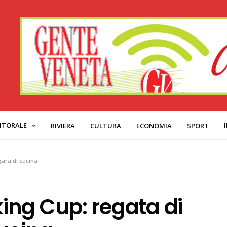
ITORALE
RIVIERA
CULTURA
ECONOMIA
SPORT
gara di cucina
ng Cup: regata di