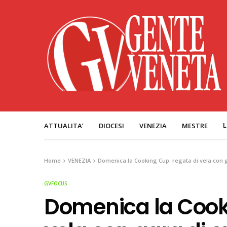
L
ATTUALITA’
DIOCESI
VENEZIA
MESTRE
Home
VENEZIA
Domenica la Cooking Cup: regata di vela con 
GVFOCUS
Domenica la Cooki