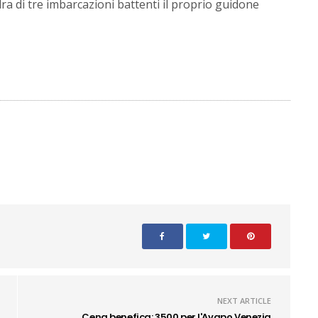
ra di tre imbarcazioni battenti il proprio guidone
NEXT ARTICLE
Cena benefica: 3500 per l'Avapo Venezia