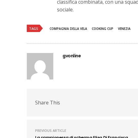
classifica combinata, con una squad
sociale.
TAGS
COMPAGNIA DELLA VELA
COOKING CUP
VENEZIA
gvonline
Share This
PREVIOUS ARTICLE
La campionessa di scherma Elisa Di Francisca