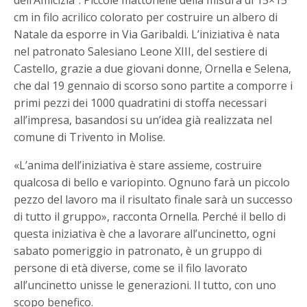
dell’Amicizia”. Piccole mattonelle della misura di 15×15
cm in filo acrilico colorato per costruire un albero di
Natale da esporre in Via Garibaldi. L’iniziativa è nata
nel patronato Salesiano Leone XIII, del sestiere di
Castello, grazie a due giovani donne, Ornella e Selena,
che dal 19 gennaio di scorso sono partite a comporre i
primi pezzi dei 1000 quadratini di stoffa necessari
all’impresa, basandosi su un’idea già realizzata nel
comune di Trivento in Molise.
«L’anima dell’iniziativa è stare assieme, costruire
qualcosa di bello e variopinto. Ognuno farà un piccolo
pezzo del lavoro ma il risultato finale sarà un successo
di tutto il gruppo», racconta Ornella. Perché il bello di
questa iniziativa è che a lavorare all’uncinetto, ogni
sabato pomeriggio in patronato, è un gruppo di
persone di età diverse, come se il filo lavorato
all’uncinetto unisse le generazioni. Il tutto, con uno
scopo benefico.