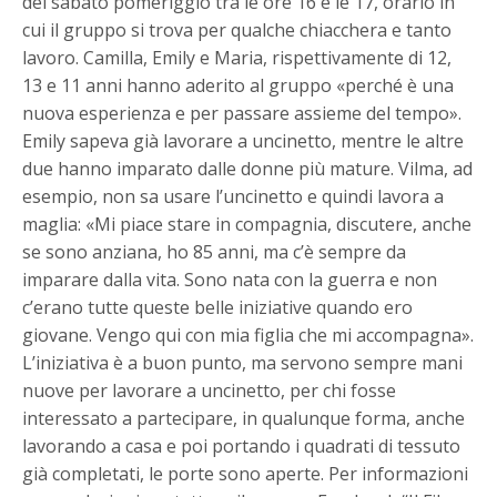
del sabato pomeriggio tra le ore 16 e le 17, orario in
cui il gruppo si trova per qualche chiacchera e tanto
lavoro. Camilla, Emily e Maria, rispettivamente di 12,
13 e 11 anni hanno aderito al gruppo «perché è una
nuova esperienza e per passare assieme del tempo».
Emily sapeva già lavorare a uncinetto, mentre le altre
due hanno imparato dalle donne più mature. Vilma, ad
esempio, non sa usare l’uncinetto e quindi lavora a
maglia: «Mi piace stare in compagnia, discutere, anche
se sono anziana, ho 85 anni, ma c’è sempre da
imparare dalla vita. Sono nata con la guerra e non
c’erano tutte queste belle iniziative quando ero
giovane. Vengo qui con mia figlia che mi accompagna».
L’iniziativa è a buon punto, ma servono sempre mani
nuove per lavorare a uncinetto, per chi fosse
interessato a partecipare, in qualunque forma, anche
lavorando a casa e poi portando i quadrati di tessuto
già completati, le porte sono aperte. Per informazioni