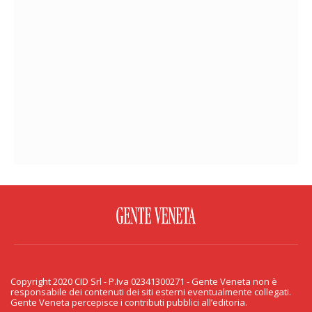
FACEBOOK
TWITTER
FLICKR
YOUTUBE
RSS
Copyright 2020 CID Srl - P.Iva 02341300271 - Gente Veneta non è
PRIVACY & COOKIE
responsabile dei contenuti dei siti esterni eventualmente collegati.
Gente Veneta percepisce i contributi pubblici all’editoria.
Copyright 2020 CID Srl - P.Iva 02341300271 - Gente Veneta non è responsabile