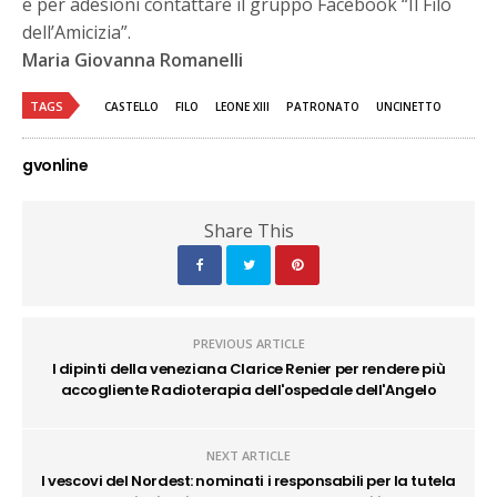
e per adesioni contattare il gruppo Facebook “Il Filo
dell’Amicizia”.
Maria Giovanna Romanelli
TAGS
CASTELLO
FILO
LEONE XIII
PATRONATO
UNCINETTO
gvonline
Share This
PREVIOUS ARTICLE
I dipinti della veneziana Clarice Renier per rendere più
accogliente Radioterapia dell'ospedale dell'Angelo
NEXT ARTICLE
I vescovi del Nordest: nominati i responsabili per la tutela