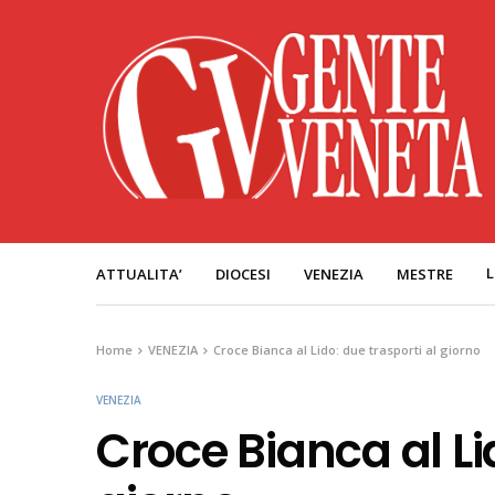
L
ATTUALITA’
DIOCESI
VENEZIA
MESTRE
Home
VENEZIA
Croce Bianca al Lido: due trasporti al giorno
VENEZIA
Croce Bianca al Li