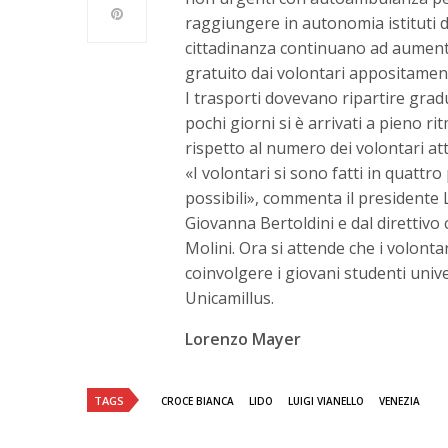
raggiungere in autonomia istituti di 
cittadinanza continuano ad aumentar
gratuito dai volontari appositamen
I trasporti dovevano ripartire grad
pochi giorni si è arrivati a pieno r
rispetto al numero dei volontari at
«I volontari si sono fatti in quattr
possibili», commenta il presidente L
Giovanna Bertoldini e dal direttiv
Molini. Ora si attende che i volontar
coinvolgere i giovani studenti unive
Unicamillus.
Lorenzo Mayer
TAGS
CROCE BIANCA
LIDO
LUIGI VIANELLO
VENEZIA