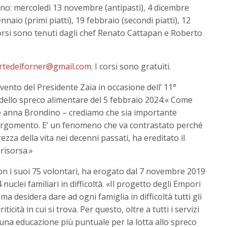
o: mercoledì 13 novembre (antipasti), 4 dicembre
naio (primi piatti), 19 febbraio (secondi piatti), 12
 corsi sono tenuti dagli chef Renato Cattapan e Roberto
rtedelforner@gmail.com
. I corsi sono gratuiti.
rvento del Presidente Zaia in occasione dell’ 11°
dello spreco alimentare del 5 febbraio 2024:« Come
te anna Brondino – crediamo che sia importante
argomento. E’ un fenomeno che va contrastato perché
rezza della vita nei decenni passati, ha ereditato il
 risorsa.»
con i suoi 75 volontari, ha erogato dal 7 novembre 2019
uclei familiari in difficoltà. «Il progetto degli Empori
a desidera dare ad ogni famiglia in difficoltà tutti gli
ticità in cui si trova. Per questo, oltre a tutti i servizi
na educazione più puntuale per la lotta allo spreco