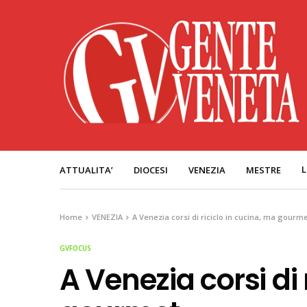
L
ATTUALITA’
DIOCESI
VENEZIA
MESTRE
Home
VENEZIA
A Venezia corsi di riciclo in cucina, ma gourm
GVFOCUS
A Venezia corsi di 