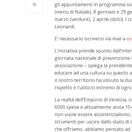
gli appuntamenti in programma son
(menù di Natale), 8 gennaio e 29 gen
marzo (verdure), 2 aprile (dolci). I
Leonardi.
E’ necessario iscriversi via mail a
co
L’iniziativa prende spunto dall’inte
giornata nazionale di prevenzione 
associazione – spiega la presiden
educare ad una cultura su questo 
il nostro territorio ha vissuto la du
rispetto e l’utilizzo estremo di ogni
La realtà dell’Emporio di Venezia, 
6500 spese e attualmente aiuta 154 n
non vuole essere assistenzialismo, m
strumenti per uscire dallo stato di cri
che offriamo, abbiamo pensato ad u