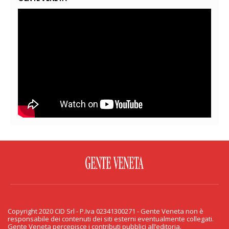
FACEBOOK
TWITTER
FLICKR
YOUTUBE
RSS
Copyright 2020 CID Srl - P.Iva 02341300271 - Gente Veneta non è
PRIVACY & COOKIE
responsabile dei contenuti dei siti esterni eventualmente collegati.
Gente Veneta percepisce i contributi pubblici all’editoria.