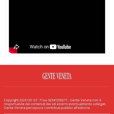
FACEBOOK
TWITTER
FLICKR
YOUTUBE
RSS
Copyright 2020 CID Srl - P.Iva 02341300271 - Gente Veneta non è
PRIVACY & COOKIE
responsabile dei contenuti dei siti esterni eventualmente collegati.
Gente Veneta percepisce i contributi pubblici all’editoria.
Copyright 2020 CID Srl - P.Iva 02341300271 - Gente Veneta non è responsabile
dei contenuti dei siti esterni eventualmente collegati. Gente Veneta percepisce