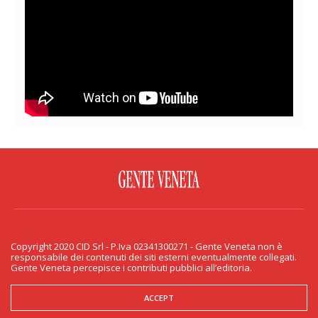
FACEBOOK
TWITTER
FLICKR
YOUTUBE
RSS
Copyright 2020 CID Srl - P.Iva 02341300271 - Gente Veneta non è
PRIVACY & COOKIE
responsabile dei contenuti dei siti esterni eventualmente collegati.
Gente Veneta percepisce i contributi pubblici all’editoria.
Copyright 2020 CID Srl - P.Iva 02341300271 - Gente Veneta non è responsabile
dei contenuti dei siti esterni eventualmente collegati. Gente Veneta percepisce
i contributi pubblici all’editoria.
ACCEPT