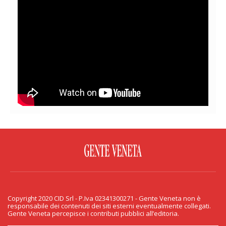
FACEBOOK
TWITTER
FLICKR
YOUTUBE
RSS
Copyright 2020 CID Srl - P.Iva 02341300271 - Gente Veneta non è
PRIVACY & COOKIE
responsabile dei contenuti dei siti esterni eventualmente collegati.
Gente Veneta percepisce i contributi pubblici all’editoria.
Copyright 2020 CID Srl - P.Iva 02341300271 - Gente Veneta non è responsabile
dei contenuti dei siti esterni eventualmente collegati. Gente Veneta percepisce