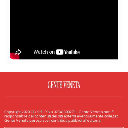
FACEBOOK
TWITTER
FLICKR
YOUTUBE
RSS
Copyright 2020 CID Srl - P.Iva 02341300271 - Gente Veneta non è
PRIVACY & COOKIE
responsabile dei contenuti dei siti esterni eventualmente collegati.
Gente Veneta percepisce i contributi pubblici all’editoria.
Copyright 2020 CID Srl - P.Iva 02341300271 - Gente Veneta non è responsabile
dei contenuti dei siti esterni eventualmente collegati. Gente Veneta percepisce