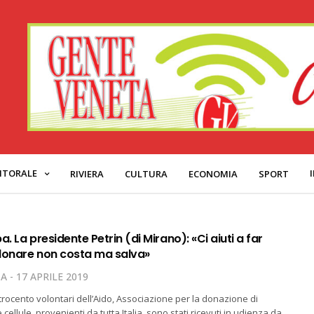
ITORALE
RIVIERA
CULTURA
ECONOMIA
SPORT
a. La presidente Petrin (di Mirano): «Ci aiuti a far
donare non costa ma salva»
TA
17 APRILE 2019
rocento volontari dell’Aido, Associazione per la donazione di
e cellule, provenienti da tutta Italia, sono stati ricevuti in udienza da