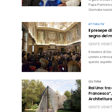
Papa Francesco 
Giornata nazio
ATTUALITA'
Il presepe di
segno del mi
GENTE VENE
Il mistero di Di
uomini a ritrova
questo aspetto
CULTURA
Rai Uno: tra
Francesco”, 
Architettur
GENTE VENE