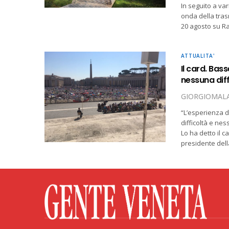
In seguito a var
onda della tras
20 agosto su Ra
ATTUALITA'
Il card. Bas
nessuna diff
GIORGIOMALA
“L’esperienza d
difficoltà e ne
Lo ha detto il c
presidente del