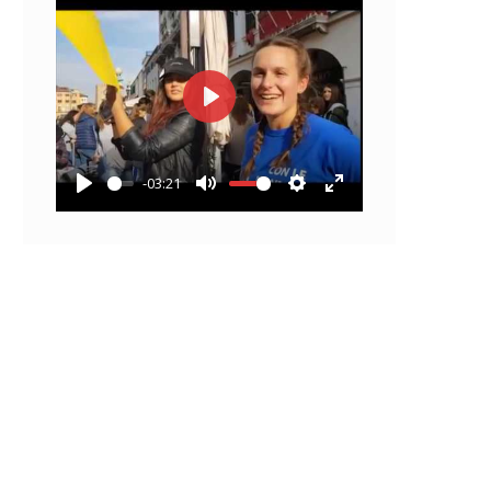
Play
-03:21
Play
Mute
Settings
Enter
fullscreen