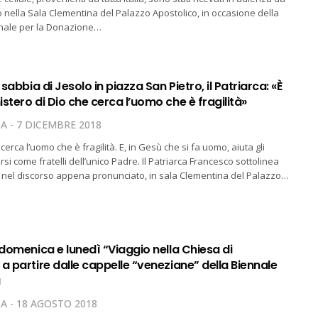
nella Sala Clementina del Palazzo Apostolico, in occasione della
nale per la Donazione…
 sabbia di Jesolo in piazza San Pietro, il Patriarca: «È
stero di Dio che cerca l’uomo che è fragilità»
TA
7 DICEMBRE 2018
o cerca l’uomo che è fragilità. E, in Gesù che si fa uomo, aiuta gli
rsi come fratelli dell’unico Padre. Il Patriarca Francesco sottolinea
 nel discorso appena pronunciato, in sala Clementina del Palazzo…
 domenica e lunedì “Viaggio nella Chiesa di
a partire dalle cappelle “veneziane” della Biennale
a
TA
18 AGOSTO 2018