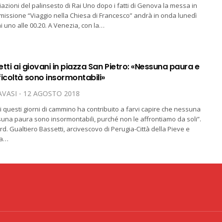
iazioni del palinsesto di Rai Uno dopo i fatti di Genova la messa in
missione “Viaggio nella Chiesa di Francesco” andrà in onda lunedì
i uno alle 00.20. A Venezia, con la…
setti ai giovani in piazza San Pietro: «Nessuna paura e
icoltà sono insormontabili»
VASI
12 AGOSTO 2018
i questi giorni di cammino ha contribuito a farvi capire che nessuna
ssuna paura sono insormontabili, purché non le affrontiamo da soli”.
ard. Gualtiero Bassetti, arcivescovo di Perugia-Città della Pieve e
la…