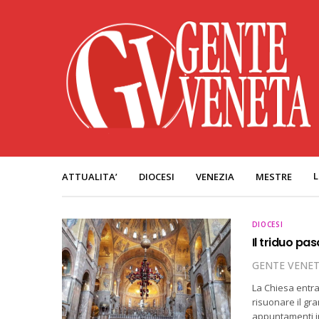
L
ATTUALITA’
DIOCESI
VENEZIA
MESTRE
DIOCESI
Il triduo pa
GENTE VENE
La Chiesa entra
risuonare il gra
appuntamenti in