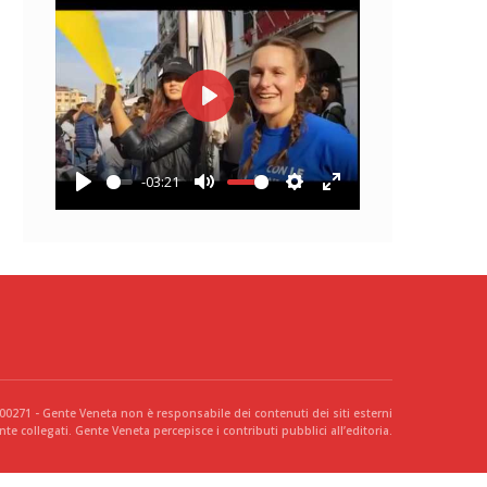
Play
-03:21
Play
Mute
Settings
Enter
fullscreen
300271 - Gente Veneta non è responsabile dei contenuti dei siti esterni
te collegati. Gente Veneta percepisce i contributi pubblici all’editoria.