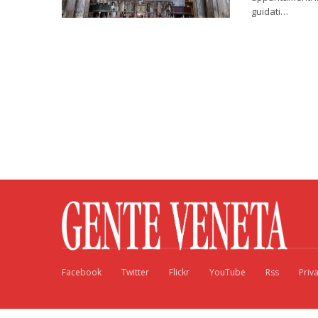
guidati…
Facebook
Twitter
Flickr
YouTube
Rss
Priv