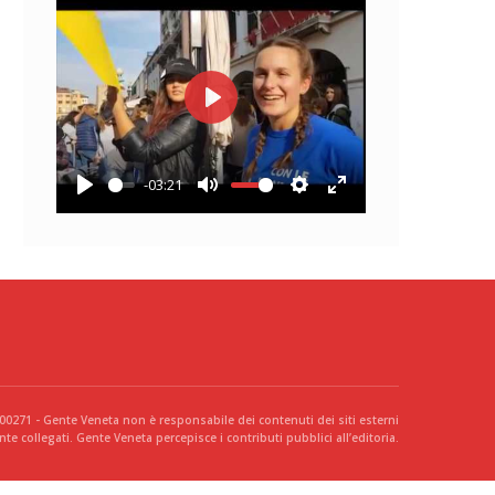
Play
-03:21
Play
Mute
Settings
Enter
fullscreen
300271 - Gente Veneta non è responsabile dei contenuti dei siti esterni
te collegati. Gente Veneta percepisce i contributi pubblici all’editoria.