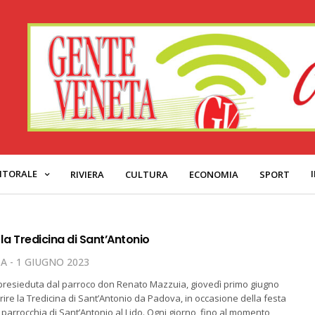
ITORALE
RIVIERA
CULTURA
ECONOMIA
SPORT
o la Tredicina di Sant’Antonio
TA
1 GIUGNO 2023
presieduta dal parroco don Renato Mazzuia, giovedì primo giugno
rire la Tredicina di Sant’Antonio da Padova, in occasione della festa
 parrocchia di Sant’Antonio al Lido. Ogni giorno, fino al momento