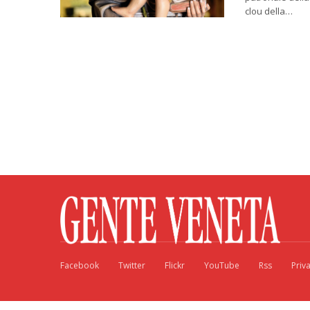
clou della…
Facebook
Twitter
Flickr
YouTube
Rss
Priv