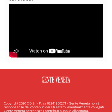
FACEBOOK
TWITTER
FLICKR
YOUTUBE
RSS
Copyright 2020 CID Srl - P.Iva 02341300271 - Gente Veneta non è
PRIVACY & COOKIE
responsabile dei contenuti dei siti esterni eventualmente collegati.
Gente Veneta percepisce i contributi pubblici all’editoria.