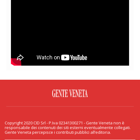
FACEBOOK
TWITTER
FLICKR
YOUTUBE
RSS
Copyright 2020 CID Srl - P.Iva 02341300271 - Gente Veneta non è
PRIVACY & COOKIE
responsabile dei contenuti dei siti esterni eventualmente collegati.
Gente Veneta percepisce i contributi pubblici all’editoria.
Copyright 2020 CID Srl - P.Iva 02341300271 - Gente Veneta non è responsabile
dei contenuti dei siti esterni eventualmente collegati. Gente Veneta percepisce