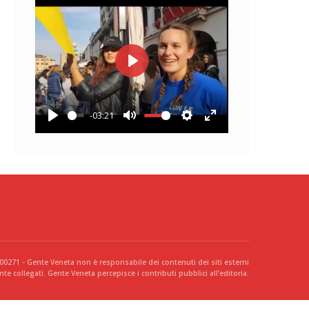
Play
-03:21
Play
Mute
Settings
Enter
fullscreen
300271 - Gente Veneta non è responsabile dei contenuti dei siti esterni
te collegati. Gente Veneta percepisce i contributi pubblici all’editoria.