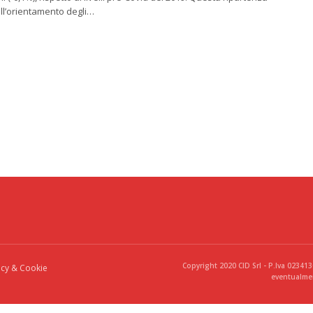
ll’orientamento degli…
Copyright 2020 CID Srl - P.Iva 02341
acy & Cookie
eventualmen