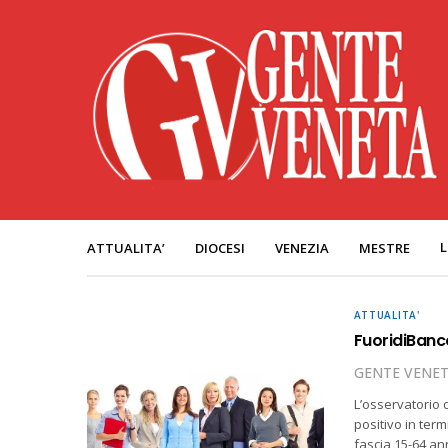
L
ATTUALITA’
DIOCESI
VENEZIA
MESTRE
ATTUALITA'
FuoridiBanco
GENTE VENE
L’osservatorio 
positivo in term
fascia 15-64 ann