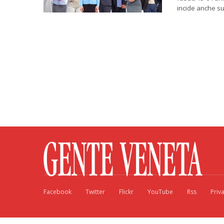
incide anche su
Facebook
Twitter
Flickr
YouTube
Rss
Priv