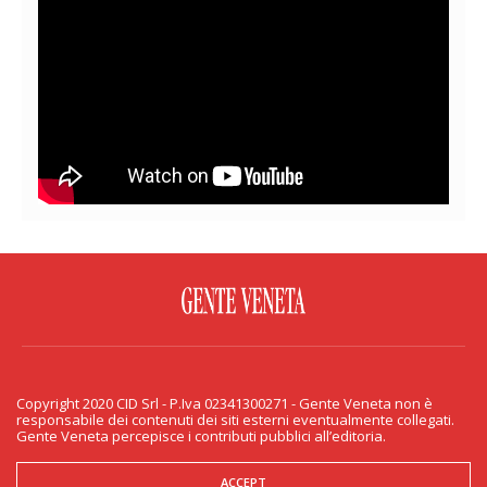
FACEBOOK
TWITTER
FLICKR
YOUTUBE
RSS
Copyright 2020 CID Srl - P.Iva 02341300271 - Gente Veneta non è
PRIVACY & COOKIE
responsabile dei contenuti dei siti esterni eventualmente collegati.
Gente Veneta percepisce i contributi pubblici all’editoria.
Copyright 2020 CID Srl - P.Iva 02341300271 - Gente Veneta non è responsabile
dei contenuti dei siti esterni eventualmente collegati. Gente Veneta percepisce
i contributi pubblici all’editoria.
ACCEPT