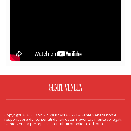
FACEBOOK
TWITTER
FLICKR
YOUTUBE
RSS
Copyright 2020 CID Srl - P.Iva 02341300271 - Gente Veneta non è
PRIVACY & COOKIE
responsabile dei contenuti dei siti esterni eventualmente collegati.
Gente Veneta percepisce i contributi pubblici all’editoria.
Copyright 2020 CID Srl - P.Iva 02341300271 - Gente Veneta non è responsabile
dei contenuti dei siti esterni eventualmente collegati. Gente Veneta percepisce