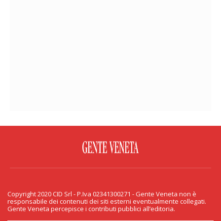
FACEBOOK
TWITTER
FLICKR
YOUTUBE
RSS
Copyright 2020 CID Srl - P.Iva 02341300271 - Gente Veneta non è
PRIVACY & COOKIE
responsabile dei contenuti dei siti esterni eventualmente collegati.
Gente Veneta percepisce i contributi pubblici all’editoria.
Copyright 2020 CID Srl - P.Iva 02341300271 - Gente Veneta non è responsabile
dei contenuti dei siti esterni eventualmente collegati. Gente Veneta percepisce