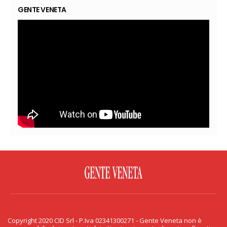
GENTE VENETA
FACEBOOK
TWITTER
FLICKR
YOUTUBE
RSS
Copyright 2020 CID Srl - P.Iva 02341300271 - Gente Veneta non è
PRIVACY & COOKIE