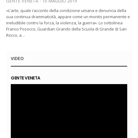
GENTE VENETA
10 MAGGIO 2019
«L’arte, quale racconto della condizione umana e denuncia della
sua continua drammaticità, appare come un monito permanente e
ineludibile contro la forza, la violenza, la guerra». Lo sottolinea
Franco Posocco, Guardian Grando della Scuola di Grande di San
Rocco, a…
VIDEO
GENTE VENETA