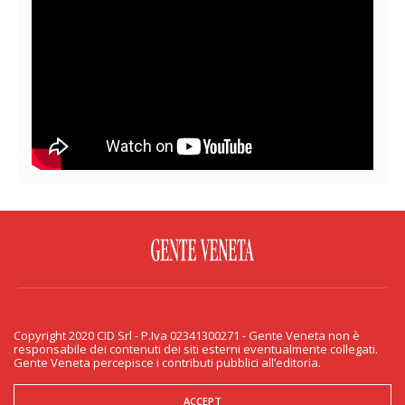
FACEBOOK
TWITTER
FLICKR
YOUTUBE
RSS
Copyright 2020 CID Srl - P.Iva 02341300271 - Gente Veneta non è
PRIVACY & COOKIE
responsabile dei contenuti dei siti esterni eventualmente collegati.
Gente Veneta percepisce i contributi pubblici all’editoria.
Copyright 2020 CID Srl - P.Iva 02341300271 - Gente Veneta non è responsabile
dei contenuti dei siti esterni eventualmente collegati. Gente Veneta percepisce
i contributi pubblici all’editoria.
ACCEPT