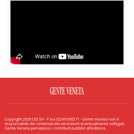
FACEBOOK
TWITTER
FLICKR
YOUTUBE
RSS
Copyright 2020 CID Srl - P.Iva 02341300271 - Gente Veneta non è
PRIVACY & COOKIE
responsabile dei contenuti dei siti esterni eventualmente collegati.
Gente Veneta percepisce i contributi pubblici all’editoria.
Copyright 2020 CID Srl - P.Iva 02341300271 - Gente Veneta non è responsabile