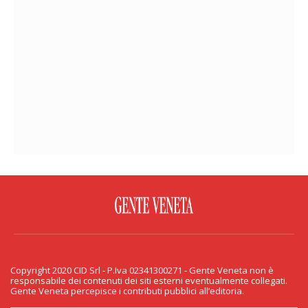
FACEBOOK
TWITTER
FLICKR
YOUTUBE
RSS
Copyright 2020 CID Srl - P.Iva 02341300271 - Gente Veneta non è
PRIVACY & COOKIE
responsabile dei contenuti dei siti esterni eventualmente collegati.
Gente Veneta percepisce i contributi pubblici all’editoria.
Copyright 2020 CID Srl - P.Iva 02341300271 - Gente Veneta non è responsabile
dei contenuti dei siti esterni eventualmente collegati. Gente Veneta percepisce