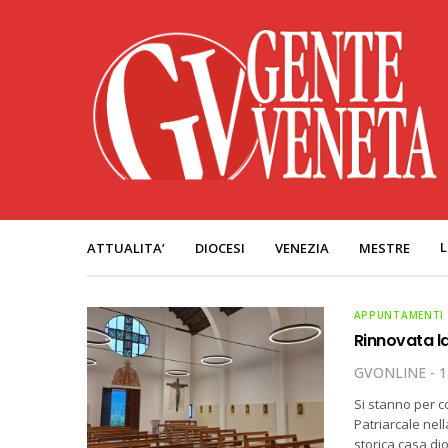
L
ATTUALITA’
DIOCESI
VENEZIA
MESTRE
APPUNTAMENTI
Rinnovata la
GVONLINE
1
Si stanno per c
Patriarcale nell
storica casa di