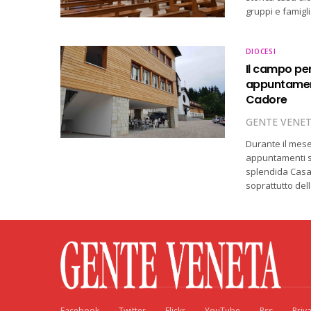
gruppi e famigli
DIOCESI
Il campo per
appuntamenti
Cadore
GENTE VENE
Durante il mese
appuntamenti sp
splendida Casa 
soprattutto del
Facebook
Twitter
Flickr
YouTube
Rss
Priv