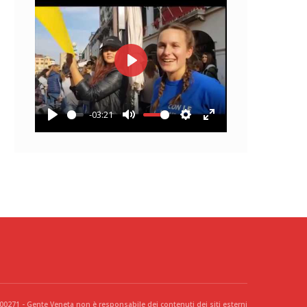
Play
-03:21
Play
Mute
Settings
Enter
fullscreen
300271 - Gente Veneta non è responsabile dei contenuti dei siti esterni