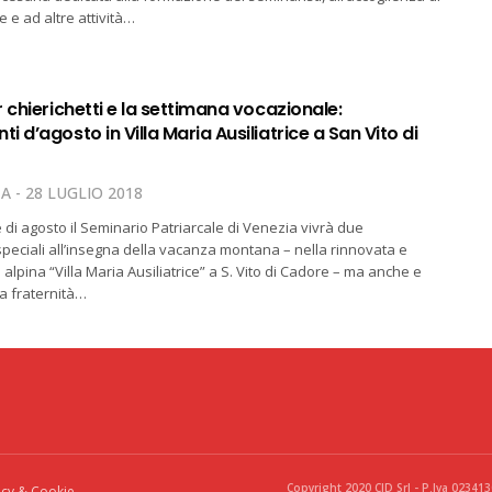
e e ad altre attività…
 chierichetti e la settimana vocazionale:
 d’agosto in Villa Maria Ausiliatrice a San Vito di
TA
28 LUGLIO 2018
 di agosto il Seminario Patriarcale di Venezia vivrà due
eciali all’insegna della vacanza montana – nella rinnovata e
alpina “Villa Maria Ausiliatrice” a S. Vito di Cadore – ma anche e
la fraternità…
Copyright 2020 CID Srl - P.Iva 02341
acy & Cookie