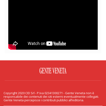
FACEBOOK
TWITTER
FLICKR
YOUTUBE
RSS
Copyright 2020 CID Srl - P.Iva 02341300271 - Gente Veneta non è
PRIVACY & COOKIE
responsabile dei contenuti dei siti esterni eventualmente collegati.
Gente Veneta percepisce i contributi pubblici all’editoria.
Copyright 2020 CID Srl - P.Iva 02341300271 - Gente Veneta non è responsabile
dei contenuti dei siti esterni eventualmente collegati. Gente Veneta percepisce