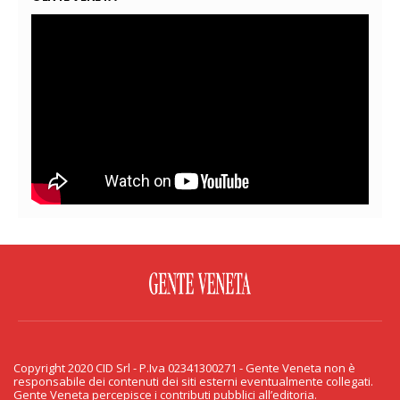
FACEBOOK
TWITTER
FLICKR
YOUTUBE
RSS
Copyright 2020 CID Srl - P.Iva 02341300271 - Gente Veneta non è
PRIVACY & COOKIE
responsabile dei contenuti dei siti esterni eventualmente collegati.
Gente Veneta percepisce i contributi pubblici all’editoria.
Copyright 2020 CID Srl - P.Iva 02341300271 - Gente Veneta non è responsabile