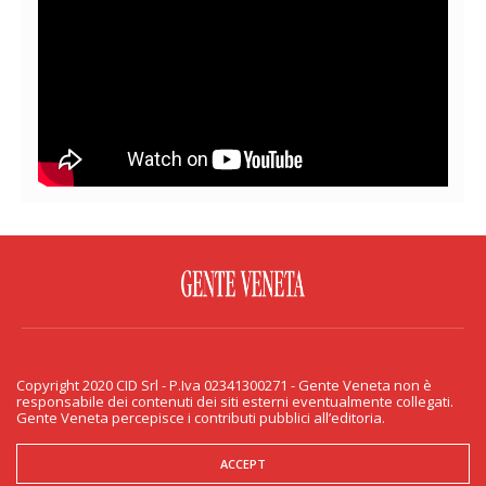
FACEBOOK
TWITTER
FLICKR
YOUTUBE
RSS
Copyright 2020 CID Srl - P.Iva 02341300271 - Gente Veneta non è
PRIVACY & COOKIE
responsabile dei contenuti dei siti esterni eventualmente collegati.
Gente Veneta percepisce i contributi pubblici all’editoria.
Copyright 2020 CID Srl - P.Iva 02341300271 - Gente Veneta non è responsabile
dei contenuti dei siti esterni eventualmente collegati. Gente Veneta percepisce
i contributi pubblici all’editoria.
ACCEPT