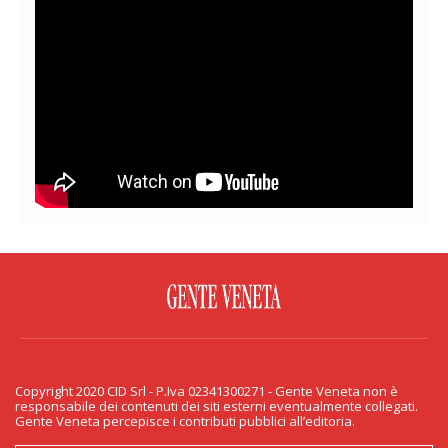
FACEBOOK
TWITTER
FLICKR
YOUTUBE
RSS
Copyright 2020 CID Srl - P.Iva 02341300271 - Gente Veneta non è
PRIVACY & COOKIE
responsabile dei contenuti dei siti esterni eventualmente collegati.
Gente Veneta percepisce i contributi pubblici all’editoria.
Copyright 2020 CID Srl - P.Iva 02341300271 - Gente Veneta non è responsabile
dei contenuti dei siti esterni eventualmente collegati. Gente Veneta percepisce