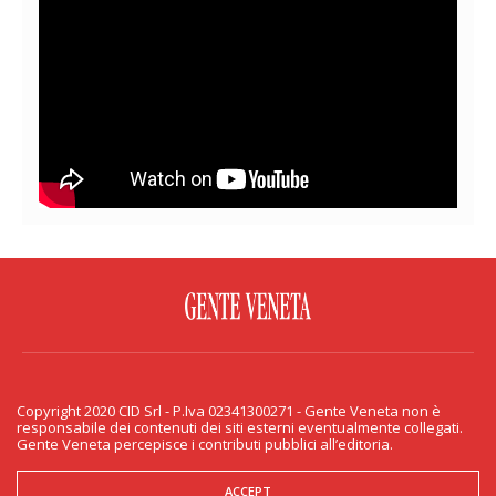
FACEBOOK
TWITTER
FLICKR
YOUTUBE
RSS
Copyright 2020 CID Srl - P.Iva 02341300271 - Gente Veneta non è
PRIVACY & COOKIE
responsabile dei contenuti dei siti esterni eventualmente collegati.
Gente Veneta percepisce i contributi pubblici all’editoria.
Copyright 2020 CID Srl - P.Iva 02341300271 - Gente Veneta non è responsabile
dei contenuti dei siti esterni eventualmente collegati. Gente Veneta percepisce
i contributi pubblici all’editoria.
ACCEPT