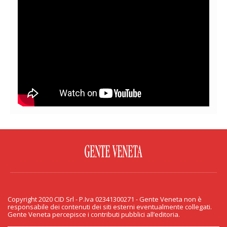
FACEBOOK
TWITTER
FLICKR
YOUTUBE
RSS
Copyright 2020 CID Srl - P.Iva 02341300271 - Gente Veneta non è
PRIVACY & COOKIE
responsabile dei contenuti dei siti esterni eventualmente collegati.
Gente Veneta percepisce i contributi pubblici all’editoria.
Copyright 2020 CID Srl - P.Iva 02341300271 - Gente Veneta non è responsabile
dei contenuti dei siti esterni eventualmente collegati. Gente Veneta percepisce