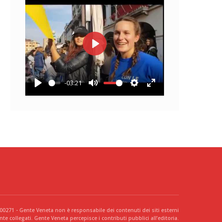
Play
-03:21
Play
Mute
Settings
Enter
fullscreen
300271 - Gente Veneta non è responsabile dei contenuti dei siti esterni
te collegati. Gente Veneta percepisce i contributi pubblici all’editoria.