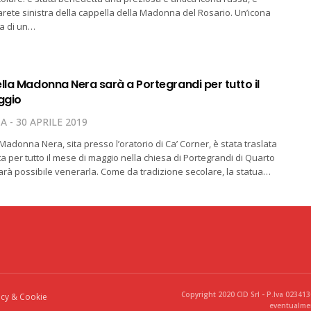
parete sinistra della cappella della Madonna del Rosario. Un’icona
ia di un…
lla Madonna Nera sarà a Portegrandi per tutto il
ggio
TA
30 APRILE 2019
Madonna Nera, sita presso l’oratorio di Ca’ Corner, è stata traslata
ta per tutto il mese di maggio nella chiesa di Portegrandi di Quarto
sarà possibile venerarla. Come da tradizione secolare, la statua…
Copyright 2020 CID Srl - P.Iva 02341
acy & Cookie
eventualmen