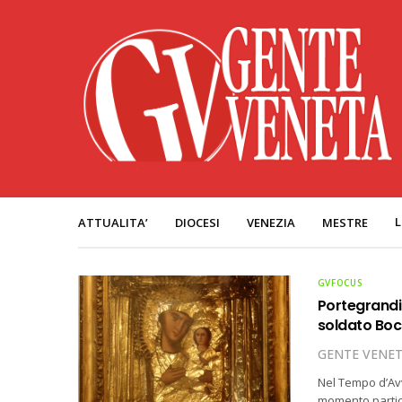
L
ATTUALITA’
DIOCESI
VENEZIA
MESTRE
GVFOCUS
Portegrandi:
soldato Boc
GENTE VENE
Nel Tempo d’Avv
momento partico