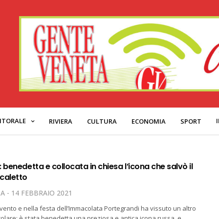
ITORALE
RIVIERA
CULTURA
ECONOMIA
SPORT
 benedetta e collocata in chiesa l’icona che salvò il
caletto
TA
14 FEBBRAIO 2021
ento e nella festa dell’Immacolata Portegrandi ha vissuto un altro
lare: è stata benedetta una preziosa e antica icona russa, e