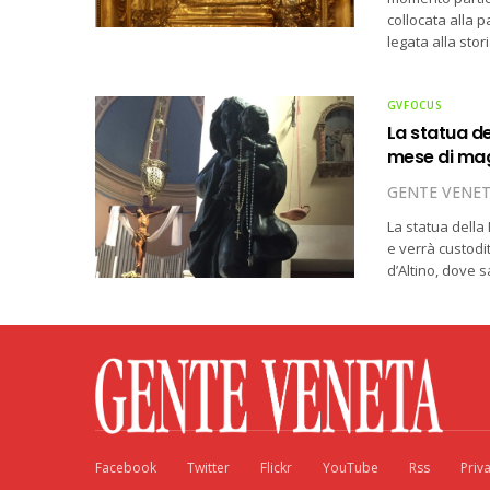
collocata alla 
legata alla stor
GVFOCUS
La statua de
mese di ma
GENTE VENE
La statua della 
e verrà custodi
d’Altino, dove 
Facebook
Twitter
Flickr
YouTube
Rss
Priv