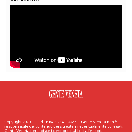
FACEBOOK
TWITTER
FLICKR
YOUTUBE
RSS
Copyright 2020 CID Srl - P.Iva 02341300271 - Gente Veneta non è
PRIVACY & COOKIE
responsabile dei contenuti dei siti esterni eventualmente collegati.
Gente Veneta percepisce i contributi pubblici all’editoria.