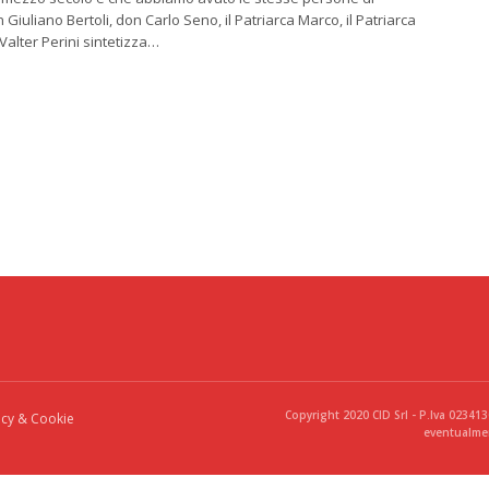
 Giuliano Bertoli, don Carlo Seno, il Patriarca Marco, il Patriarca
alter Perini sintetizza…
Copyright 2020 CID Srl - P.Iva 02341
acy & Cookie
eventualmen