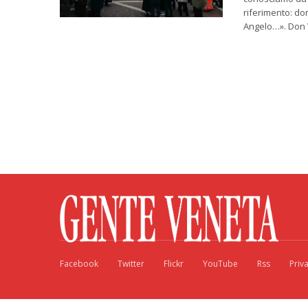
riferimento: don
Angelo…». Don V
Facebook
Twitter
Flickr
YouTube
Rss
Priv