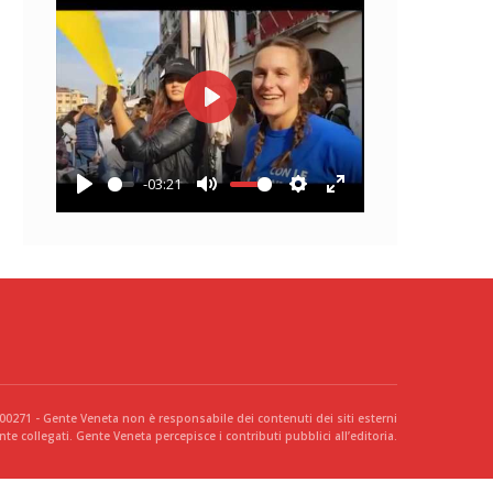
Play
-03:21
Play
Mute
Settings
Enter
fullscreen
300271 - Gente Veneta non è responsabile dei contenuti dei siti esterni
te collegati. Gente Veneta percepisce i contributi pubblici all’editoria.