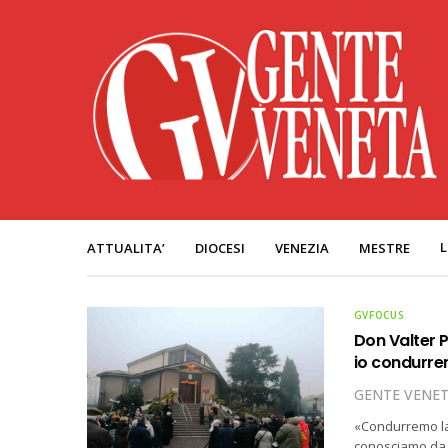
L
ATTUALITA’
DIOCESI
VENEZIA
MESTRE
GVFOCUS
Don Valter 
io condurre
GENTE VENE
«Condurremo la p
conosciamo da 