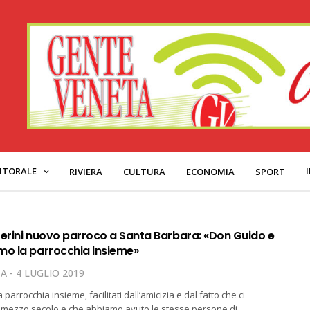
ITORALE
RIVIERA
CULTURA
ECONOMIA
SPORT
Perini nuovo parroco a Santa Barbara: «Don Guido e
mo la parrocchia insieme»
TA
4 LUGLIO 2019
arrocchia insieme, facilitati dall’amicizia e dal fatto che ci
mezzo secolo e che abbiamo avuto le stesse persone di