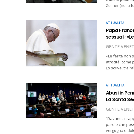
Zollner (nella f
ATTUALITA'
Papa Frances
sessuali: «L
GENTE VENE
«Le ferite non 
atrocità, come 
Lo scrive, tra 
ATTUALITA'
Abusi in Pen
La Santa Se
GENTE VENE
“Davanti al rap
parole che poss
vergogna e dolo