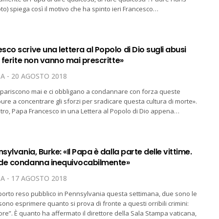
oto) spiega così il motivo che ha spinto ieri Francesco…
co scrive una lettera al Popolo di Dio sugli abusi
e ferite non vanno mai prescritte»
TA
20 AGOSTO 2018
spariscono mai e ci obbligano a condannare con forza queste
pure a concentrare gli sforzi per sradicare questa cultura di morte».
l’altro, Papa Francesco in una Lettera al Popolo di Dio appena…
nsylvania, Burke: «Il Papa è dalla parte delle vittime.
de condanna inequivocabilmente»
TA
17 AGOSTO 2018
porto reso pubblico in Pennsylvania questa settimana, due sono le
ono esprimere quanto si prova di fronte a questi orribili crimini:
re”. È quanto ha affermato il direttore della Sala Stampa vaticana,