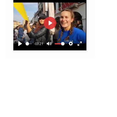
Play
-03:21
Play
Mute
Settings
Enter
fullscreen