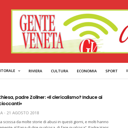
ITORALE
RIVIERA
CULTURA
ECONOMIA
SPORT
Chiesa, padre Zollner: «Il clericalismo? Induce ai
scioccanti»
TA
21 AGOSTO 2018
a scossa da molte storie di abusi in questi giorni, e molti hanno
amente al Papa di dire qualcosa, di fare qualcosa”. Padre Hans