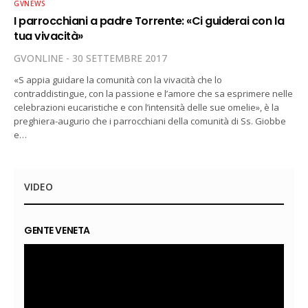
GVNEWS
I parrocchiani a padre Torrente: «Ci guiderai con la
tua vivacità»
GVONLINE
30 SETTEMBRE 2017
«S appia guidare la comunità con la vivacità che lo
contraddistingue, con la passione e l’amore che sa esprimere nelle
celebrazioni eucaristiche e con l’intensità delle sue omelie», è la
preghiera-augurio che i parrocchiani della comunità di Ss. Giobbe
e…
VIDEO
GENTE VENETA