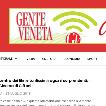
ITORALE
RIVIERA
CULTURA
ECONOMIA
SPORT
centro dei film e tantissimi ragazzi sorprendenti: il
 Cinema di Giffoni
TA
28 LUGLIO 2018
te come bambini… è questa l’ammonizione che torna alla mente
8esimo Festival del Cinema per Ragazzi di Giffoni Valle Piana, che si