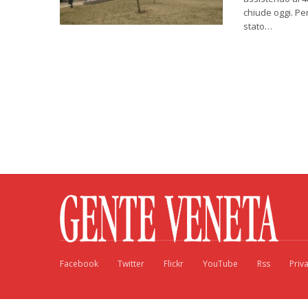
chiude oggi. Pe
stato…
Facebook
Twitter
Flickr
YouTube
Rss
Priv