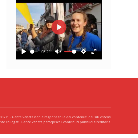
Play
-03:21
Play
Mute
Settings
Enter
fullscreen
300271 - Gente Veneta non è responsabile dei contenuti dei siti esterni
te collegati. Gente Veneta percepisce i contributi pubblici all’editoria.