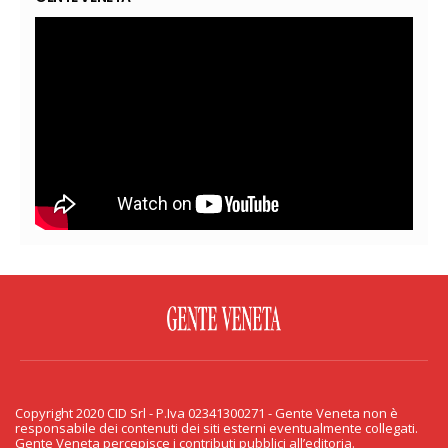
FACEBOOK
TWITTER
FLICKR
YOUTUBE
RSS
Copyright 2020 CID Srl - P.Iva 02341300271 - Gente Veneta non è
PRIVACY & COOKIE
responsabile dei contenuti dei siti esterni eventualmente collegati.
Gente Veneta percepisce i contributi pubblici all’editoria.